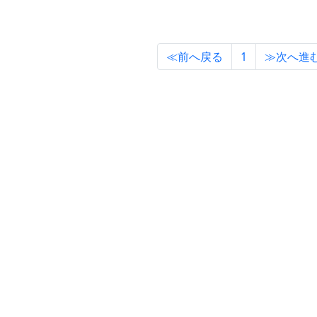
ホーム
≪前へ戻る
1
≫次へ進
専門店
企業情報
パレット広報部