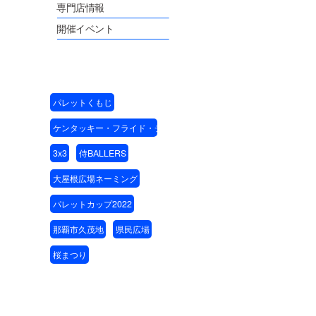
専門店情報
開催イベント
パレットくもじ
ケンタッキー・フライド・チキン
3x3
侍BALLERS
大屋根広場ネーミング
パレットカップ2022
那覇市久茂地
県民広場
桜まつり